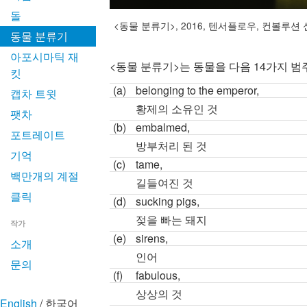
돌
<동물 분류기>, 2016, 텐서플로우, 컨볼루션
동물 분류기
아포시마틱 재
<동물 분류기>는 동물을 다음 14가지 
킷
(a)
belonging to the emperor,
캡차 트윗
황제의 소유인 것
팻차
(b)
embalmed,
포트레이트
방부처리 된 것
기억
(c)
tame,
백만개의 계절
길들여진 것
클릭
(d)
sucking pigs,
젖을 빠는 돼지
작가
(e)
sirens,
소개
인어
문의
(f)
fabulous,
상상의 것
English
/
한국어