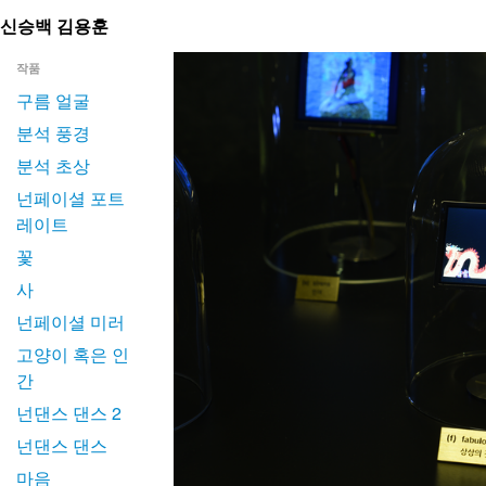
신승백 김용훈
작품
구름 얼굴
분석 풍경
분석 초상
넌페이셜 포트
레이트
꽃
사
넌페이셜 미러
고양이 혹은 인
간
넌댄스 댄스 2
넌댄스 댄스
마음